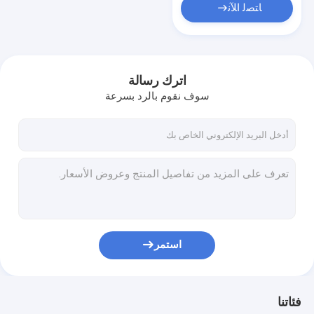
ﺎﺘﺼﻟ ﺍﻶﻧ
اترك رسالة
سوف نقوم بالرد بسرعة
استمر
فئاتنا