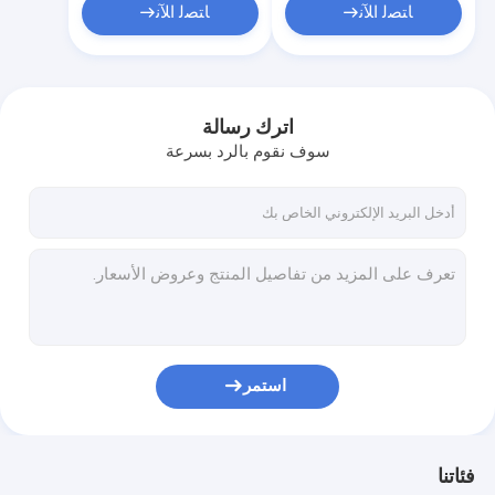
ﺎﺘﺼﻟ ﺍﻶﻧ
ﺎﺘﺼﻟ ﺍﻶﻧ
اترك رسالة
سوف نقوم بالرد بسرعة
استمر
فئاتنا