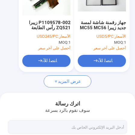
جولة في المعمل
ضبط الجودة
جهاز رقمنة شاشة لمسة
P1109578-002 زيبرا
جديد زيبرا MC55 MC56
ZQ521 رأس الطابعة
اتصل بنا
MC57
203dpi للطابعة الحرارية
الأسعار:
USD5/PC
الأسعار:
USD245/PC
للماركات المحمولة
MOQ:
1
MOQ:
1
أخبار
أحصل على آخر سعر
أحصل على آخر سعر
طلب اقتباس
ﺎﺘﺼﻟ ﺍﻶﻧ
ﺎﺘﺼﻟ ﺍﻶﻧ
عرض المزيد
حاسوب زيبرا المحمول
كمبيوتر هونيول المحمول
اترك رسالة
سوف نقوم بالرد بسرعة
داتالوجك
طابعات زيبرا