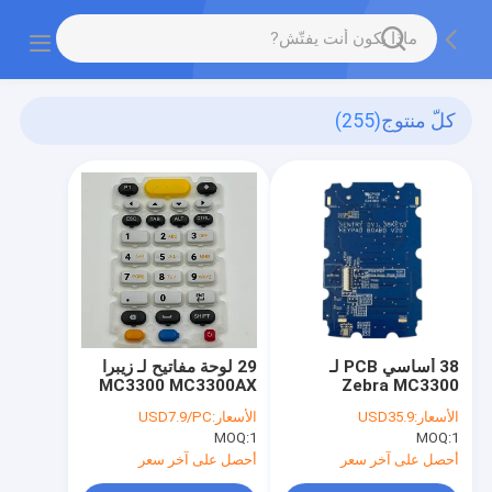
كلّ منتوج
(255)
38 أساسي PCB لـ
29 لوحة مفاتيح لـ زيبرا
MC3300 MC3300AX
Zebra MC3300
MC33ax MC3300ax
الأسعار:
USD35.9
الأسعار:
USD7.9/PC
سلسلة
MOQ:
1
MOQ:
1
أحصل على آخر سعر
أحصل على آخر سعر