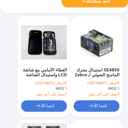
أعط متطلباتك
SE4850 استبدال محرك
الغطاء الأمامي مع شاشة
الماسح الضوئي لـ Zebra
LCD واستبدال الشاشة
MC9300
اللمسية لـ Honeywell
الأسعار:
USD148/PC
الأسعار:
USD108/PC
CT60
MOQ:
1
MOQ:
1
أحصل على آخر سعر
أحصل على آخر سعر
ﺎﺘﺼﻟ ﺍﻶﻧ
ﺎﺘﺼﻟ ﺍﻶﻧ