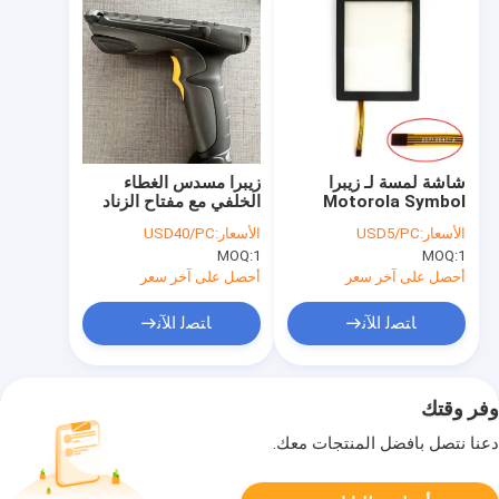
شاشة لمسة لـ زيبرا
زيبرا مسدس الغطاء
Motorola Symbol
الخلفي مع مفتاح الزناد
MC9000 MC9090
للرمز MC9000
الأسعار:
USD5/PC
الأسعار:
USD40/PC
MC9190-G MC92N0
MC9190 MC92N0
MOQ:
1
MOQ:
1
أحصل على آخر سعر
أحصل على آخر سعر
ﺎﺘﺼﻟ ﺍﻶﻧ
ﺎﺘﺼﻟ ﺍﻶﻧ
وفر وقتك
دعنا نتصل بأفضل المنتجات معك.