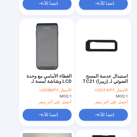
ﺎﺘﺼﻟ ﺍﻶﻧ
ﺎﺘﺼﻟ ﺍﻶﻧ
استبدال عدسة المسح
الغطاء الأمامي مع وحدة
الضوئي لـ (زيبرا) TC21
LCD وشاشة لمسة لـ
Honeywell CT40
TC26
الأسعار:
USD5.9/PC
الأسعار:
USD88/PC
CT40XP
MOQ:
1
MOQ:
1
أحصل على آخر سعر
أحصل على آخر سعر
ﺎﺘﺼﻟ ﺍﻶﻧ
ﺎﺘﺼﻟ ﺍﻶﻧ