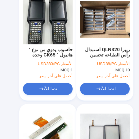
زيبرا QLN320 استبدال
حاسوب يدوي من نوع "
رأس الطباعة تحسين
هانيول " CK65 وحدة
تجربة الطباعة الخاصة بك
كاملة مستعملة حالة عمل
الأسعار:
USD38/PC
الأسعار:
USD380/PC
جيدة 90% جديدة
MOQ:
1
MOQ:
10
أحصل على آخر سعر
أحصل على آخر سعر
ﺎﺘﺼﻟ ﺍﻶﻧ
ﺎﺘﺼﻟ ﺍﻶﻧ
منزل
المنتجات
حول بنا