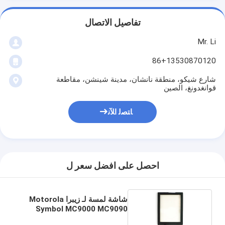
تفاصيل الاتصال
Mr. Li
86+13530870120
شارع شيكو، منطقة نانشان، مدينة شينشن، مقاطعة
قوانغدونغ، الصين
ﺎﺘﺼﻟ ﺍﻶﻧ
احصل على افضل سعر ل
شاشة لمسة لـ زيبرا Motorola
Symbol MC9000 MC9090
MC9190 MC92N0