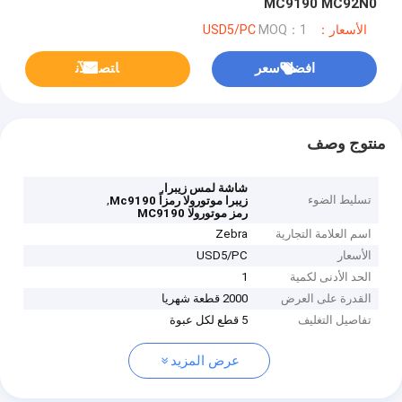
MC9190 MC92N0
الأسعار：USD5/PC
MOQ：1
افضل سعر
ﺎﺘﺼﻟ ﺍﻶﻧ
منتوج وصف
,
شاشة لمس زيبرا
تسليط الضوء
,
زيبرا موتورولا رمزاً Mc9190
رمز موتورولا MC9190
اسم العلامة التجارية
Zebra
الأسعار
USD5/PC
الحد الأدنى لكمية
1
القدرة على العرض
2000 قطعة شهريا
تفاصيل التغليف
5 قطع لكل عبوة
عرض المزيد