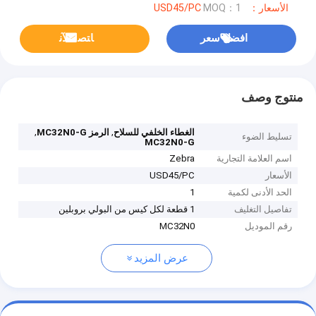
الأسعار：USD45/PC
MOQ：1
افضل سعر
ﺎﺘﺼﻟ ﺍﻶﻧ
منتوج وصف
,
,
الغطاء الخلفي للسلاح
الرمز MC32N0-G
تسليط الضوء
MC32N0-G
اسم العلامة التجارية
Zebra
الأسعار
USD45/PC
الحد الأدنى لكمية
1
تفاصيل التغليف
1 قطعة لكل كيس من البولي بروبلين
رقم الموديل
MC32N0
عرض المزيد