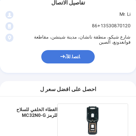
تفاصيل الاتصال
Mr. Li
86+13530870120
شارع شيكو، منطقة نانشان، مدينة شينشن، مقاطعة
قوانغدونغ، الصين
ﺎﺘﺼﻟ ﺍﻶﻧ
احصل على افضل سعر ل
الغطاء الخلفي للسلاح
للرمز MC32N0-G