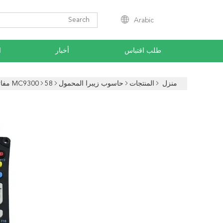
Arabic
طلب اقتباس
أخبار
ا
منزل
المنتجات
حاسوب زيبرا المحمول
58 مفاتيح تعويض لوحة مفاتيح الرقمية للأسم MC9300 MC930B-G
MC9300