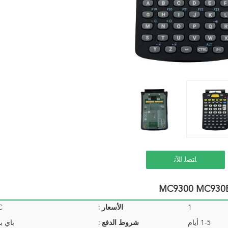
ﺎﺘﺼﻟ ﺍﻶﻧ
1
الأسعار :
C
1-5 أيام
شروط الدفع :
باي ب