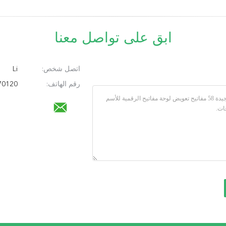
ابق على تواصل معنا
اتصل شخص:
Li
رقم الهاتف:
86+13530870120