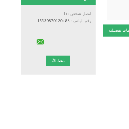
اتصل شخص :
Li
رقم الهاتف :
86+13530870120
ات تفصيلية