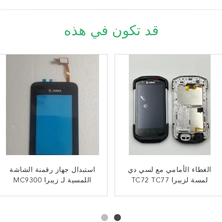
قد تكون في هذه
الغطاء الأمامي مع لسي دي
شاشة LCD مع رقمنة لمسة
تعويض كابل LCD Flex لـ
استبدال جهاز رقمنة الشاشة
لـ زيبرا TC72 TC77 KS-3
لمسة لزيبرا TC72 TC77
Zebra Motorola TC21
اللمسية لـ زيبرا MC9300
KS3 الإصدار
TC26
MC930P