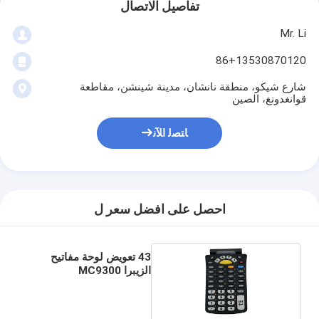
تفاصيل الاتصال
Mr. Li
86+13530870120
شارع شيكو، منطقة نانشان، مدينة شينشن، مقاطعة
قوانغدونغ، الصين
ﺎﺘﺼﻟ ﺍﻶﻧ
احصل على افضل سعر ل
43 تعويض لوحة مفاتيح
الزيبرا MC9300
MC930B-G