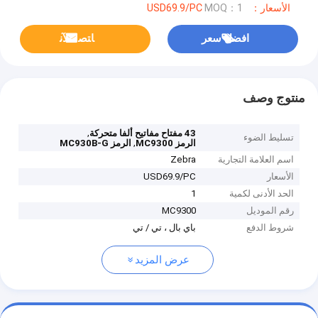
الأسعار：USD69.9/PC
MOQ：1
افضل سعر
ﺎﺘﺼﻟ ﺍﻶﻧ
منتوج وصف
,
43 مفتاح مفاتيح ألفا متحركة
تسليط الضوء
,
الرمز MC9300
الرمز MC930B-G
اسم العلامة التجارية
Zebra
الأسعار
USD69.9/PC
الحد الأدنى لكمية
1
رقم الموديل
MC9300
شروط الدفع
باي بال ، تي / تي
عرض المزيد