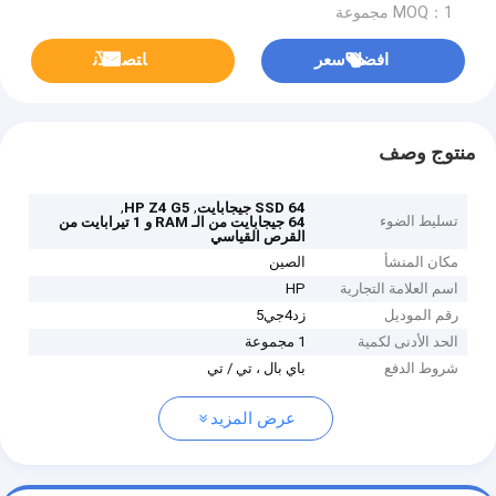
MOQ：1 مجموعة
افضل سعر
ﺎﺘﺼﻟ ﺍﻶﻧ
منتوج وصف
,
,
SSD 64 جيجابايت
HP Z4 G5
تسليط الضوء
64 جيجابايت من الـ RAM و 1 تيرابايت من
القرص القياسي
مكان المنشأ
الصين
اسم العلامة التجارية
HP
رقم الموديل
زد4جي5
الحد الأدنى لكمية
1 مجموعة
شروط الدفع
باي بال ، تي / تي
عرض المزيد