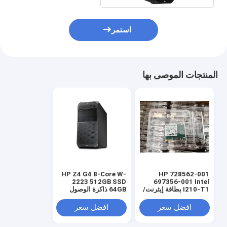
استمر
المنتجات الموصى بها
HP Z4 G4 8-Core W-
HP 728562-001
2223 512GB SSD
697356-001 Intel
I210-T1 بطاقة إيثرنت/
64GB ذاكرة الوصول
شبكة جيجابت PCI-E
العشوائي 2TB 1TB
NIC
افضل سعر
افضل سعر