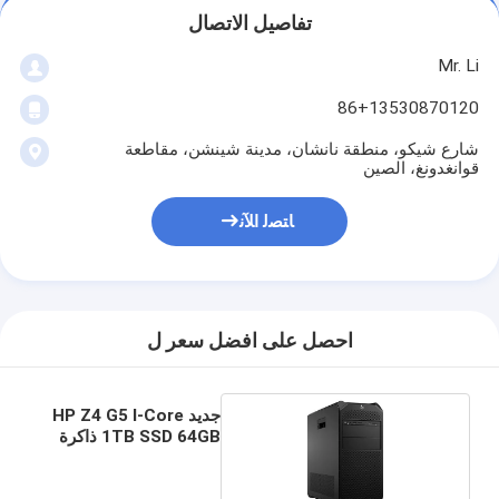
تفاصيل الاتصال
Mr. Li
86+13530870120
شارع شيكو، منطقة نانشان، مدينة شينشن، مقاطعة
قوانغدونغ، الصين
ﺎﺘﺼﻟ ﺍﻶﻧ
احصل على افضل سعر ل
جديد HP Z4 G5 I-Core
1TB SSD 64GB ذاكرة
الوصول