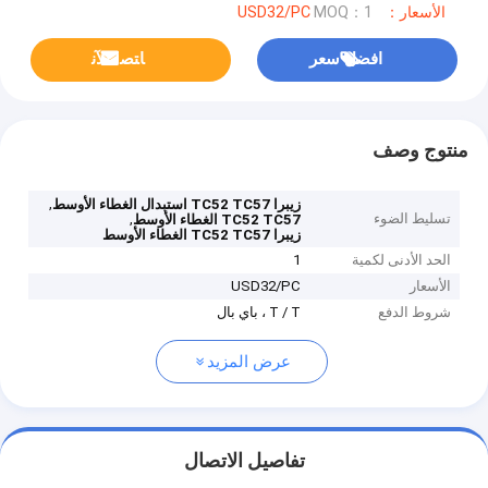
الأسعار：USD32/PC
MOQ：1
افضل سعر
ﺎﺘﺼﻟ ﺍﻶﻧ
منتوج وصف
,
زيبرا TC52 TC57 استبدال الغطاء الأوسط
تسليط الضوء
,
TC52 TC57 الغطاء الأوسط
زيبرا TC52 TC57 الغطاء الأوسط
الحد الأدنى لكمية
1
الأسعار
USD32/PC
شروط الدفع
T / T ، باي بال
عرض المزيد
تفاصيل الاتصال