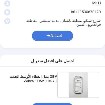
Mr. Li
86+13530870120
شارع شيكو، منطقة نانشان، مدينة شينشن، مقاطعة
قوانغدونغ، الصين
ﺎﺘﺼﻟ ﺍﻶﻧ
احصل على افضل سعر ل
OEM بديل الغطاء الأوسط الجديد
لـ Zebra TC52 TC57